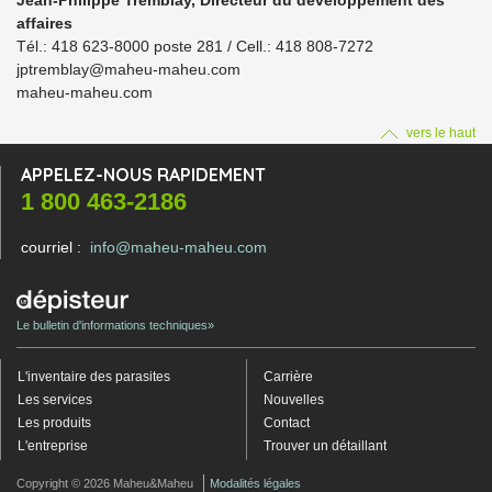
Jean-Philippe Tremblay, Directeur du développement des
affaires
Tél.: 418 623-8000 poste 281 / Cell.: 418 808-7272
jptremblay@maheu-maheu.com
maheu-maheu.com
vers le haut
APPELEZ-NOUS RAPIDEMENT
1 800 463-2186
courriel :
info@maheu-maheu.com
Le bulletin d'informations techniques»
L'inventaire des parasites
Carrière
Les services
Nouvelles
Les produits
Contact
L'entreprise
Trouver un détaillant
Copyright © 2026 Maheu&Maheu
Modalités légales