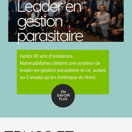
Leader en
gestion
parasitaire
Après 90 ans d’existence,
Maheu&Maheu détient une position de
leader en gestion parasitaire et ce, autant
au Canada qu’en Amérique du Nord.
EN
SAVOIR
PLUS