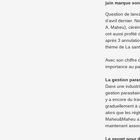
juin marque son
Question de lance
d’avril dernier. 
A. Maheu), cérémo
ont aussi profité
après 3 annulatio
thème de La sant
Avec son chiffre 
importance au pay
La gestion paras
Dans une industri
gestion parasitai
y a encore du trav
graduellement à c
alors que les rég
Maheu&Maheu a amo
maintenant assoc
Le secret pour 