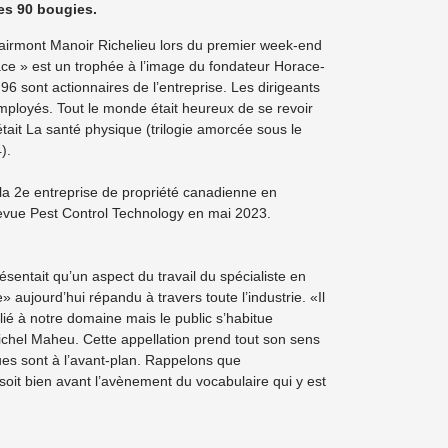
es 90 bougies.
u Fairmont Manoir Richelieu lors du premier week-end
ce » est un trophée à l’image du fondateur Horace-
 sont actionnaires de l’entreprise. Les dirigeants
employés. Tout le monde était heureux de se revoir
ait La santé physique (trilogie amorcée sous le
).
 la 2e entreprise de propriété canadienne en
revue Pest Control Technology en mai 2023.
ésentait qu’un aspect du travail du spécialiste en
aujourd’hui répandu à travers toute l’industrie. «Il
elié à notre domaine mais le public s’habitue
Michel Maheu. Cette appellation prend tout son sens
ques sont à l’avant-plan. Rappelons que
oit bien avant l’avènement du vocabulaire qui y est