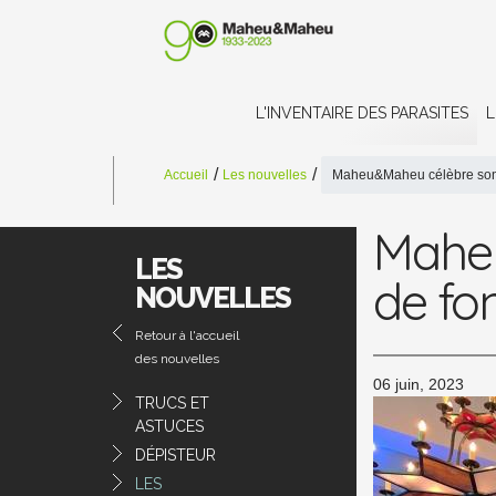
L'INVENTAIRE DES PARASITES
L
Accueil
Les nouvelles
Maheu&Maheu célèbre son 
Maheu
LES
de fo
NOUVELLES
Retour à l'accueil
des nouvelles
06 juin, 2023
TRUCS ET
ASTUCES
DÉPISTEUR
LES