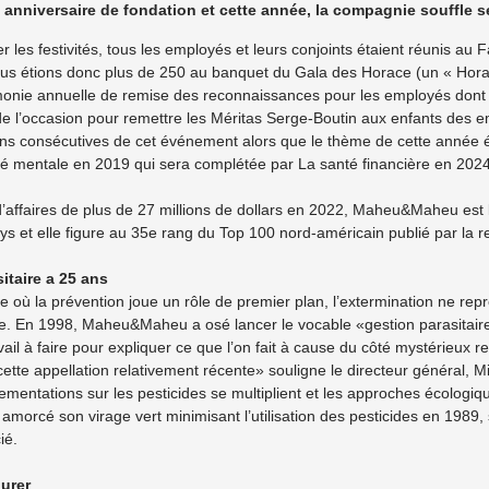
 anniversaire de fondation et cette année, la compagnie souffle s
r les festivités, tous les employés et leurs conjoints étaient réunis a
Nous étions donc plus de 250 au banquet du Gala des Horace (un « Hora
nie annuelle de remise des reconnaissances pour les employés dont 96
 de l’occasion pour remettre les Méritas Serge-Boutin aux enfants des 
ns consécutives de cet événement alors que le thème de cette année ét
é mentale en 2019 qui sera complétée par La santé financière en 2024
d’affaires de plus de 27 millions de dollars en 2022, Maheu&Maheu est
s et elle figure au 35e rang du Top 100 nord-américain publié par la 
itaire a 25 ans
e où la prévention joue un rôle de premier plan, l’extermination ne repr
re. En 1998, Maheu&Maheu a osé lancer le vocable «gestion parasitaire» 
ail à faire pour expliquer ce que l’on fait à cause du côté mystérieux r
ette appellation relativement récente» souligne le directeur général, 
lementations sur les pesticides se multiplient et les approches écologi
rcé son virage vert minimisant l’utilisation des pesticides en 1989, s
ié.
durer