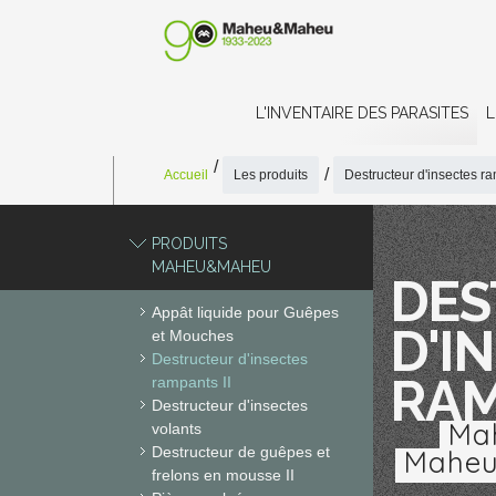
L'INVENTAIRE DES PARASITES
L
Accueil
Les produits
Destructeur d'insectes ra
PRODUITS
MAHEU&MAHEU
DES
Appât liquide pour Guêpes
D'I
et Mouches
Destructeur d'insectes
RAM
rampants II
Destructeur d'insectes
Ma
volants
Destructeur de guêpes et
Mahe
frelons en mousse II