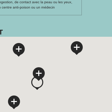
ngestion, de contact avec la peau ou les yeux,
n centre anti-poison ou un médecin
T
2
2
4
22