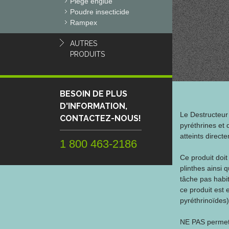
Piège englué
Poudre insecticide
Rampex
AUTRES
PRODUITS
BESOIN DE PLUS
D'INFORMATION,
Le Destructeur
CONTACTEZ-NOUS!
pyréthrines et 
atteints direct
1 800 463-2186
Ce produit doit
plinthes ainsi q
tâche pas habi
ce produit est 
pyréthrinoïdes)
NE PAS permett