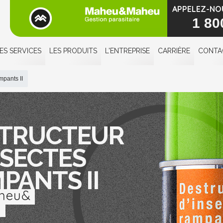
APPELEZ-NO
1 80
ES SERVICES
LES PRODUITS
L'ENTREPRISE
CARRIÈRE
CONTA
mpants II
TRUCTEUR
NSECTES
PANTS II
heu&
u