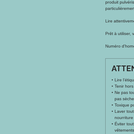
produit pulvéri
particulièrement
Lire attentiveme
Prêt à utiliser
Numéro d'homolo
ATTE
Lire l’étiq
Tenir hors
Ne pas tou
pas sèche
Toxique po
Laver tout
nourriture 
Éviter tou
vêtement