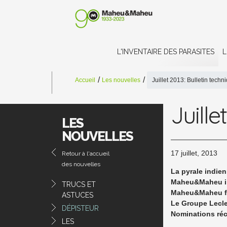
L'INVENTAIRE DES PARASITES
L
Accueil
Les nouvelles
Juillet 2013: Bulletin techn
Juille
LES
NOUVELLES
17 juillet, 2013
Retour à l'accueil
des nouvelles
La pyrale indien
Maheu&Maheu in
TRUCS ET
Maheu&Maheu fai
ASTUCES
Le Groupe Lecle
DÉPISTEUR
Nominations ré
LES