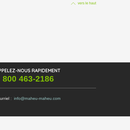
vers le haut
PPELEZ-NOUS RAPIDEMENT
 800 463-2186
urriel :
info@maheu-maheu.com