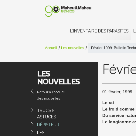
L'INVENTAIRE DES PARASITES
L
Accueil
Les nouvelles
Février 1999: Bulletin Tech
Févrie
LES
NOUVELLES
01 février, 1999
Retour à l'accueil
des nouvelles
Le rat
Le froid comme 
TRUCS ET
Du service natur
ASTUCES
Le longicorne a
DÉPISTEUR
LES