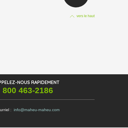
vers le haut
PPELEZ-NOUS RAPIDEMENT
 800 463-2186
urriel :
info@maheu-maheu.com