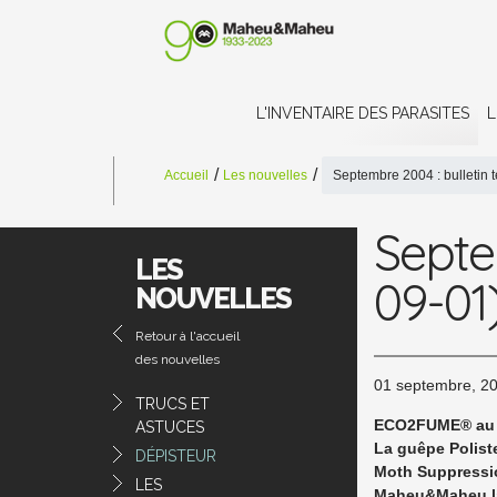
L'INVENTAIRE DES PARASITES
L
Accueil
Les nouvelles
Septembre 2004 : bulletin 
Septe
LES
09-01
NOUVELLES
Retour à l'accueil
des nouvelles
01 septembre, 2
TRUCS ET
ECO2FUME® au
ASTUCES
La guêpe Polist
DÉPISTEUR
Moth Suppressi
LES
Maheu&Maheu l