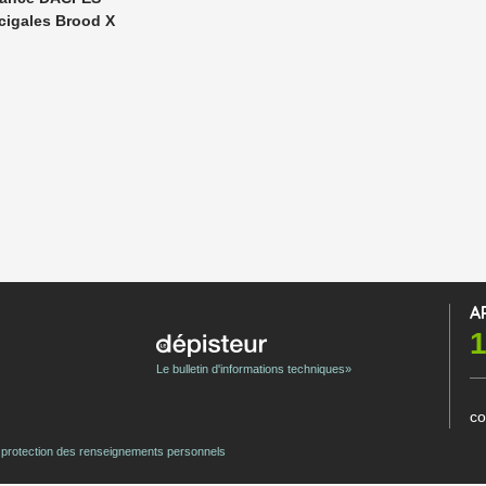
cigales Brood X
A
1
Le bulletin d'informations techniques»
co
e protection des renseignements personnels