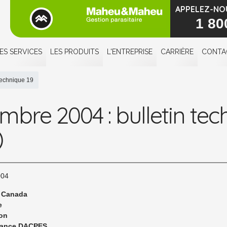
APPELEZ-NO
1 80
ES SERVICES
LES PRODUITS
L'ENTREPRISE
CARRIÈRE
CONTA
technique 19
mbre 2004 : bulletin tec
)
004
 Canada
e
on
ance DACPES