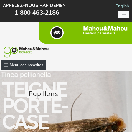
APPELEZ-NOUS RAPIDEMENT
English
1 800 463-2186
Menu des parasites
TEIGNE
Papillons
PORTE-
CASE