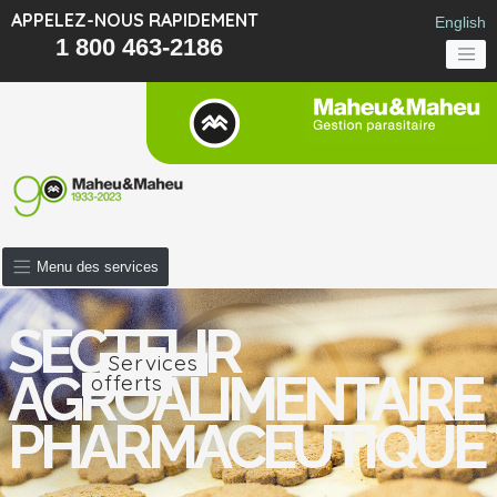
APPELEZ-NOUS RAPIDEMENT
English
1 800 463-2186
Menu des services
SECTEUR
Services
AGROALIMENTAIRE
offerts
PHARMACEUTIQUE