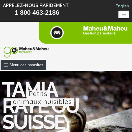
APPELEZ-NOUS RAPIDEMENT
English
1 800 463-2186
Menu des parasites
TAMIA
Petits
RAYÉ OU
animaux nuisibles
SUISSE